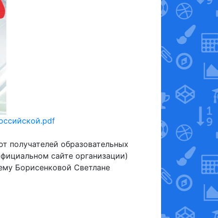
оссийской.pdf
от получателей образовательных
 официальном сайте организации)
щему Борисенковой Светлане