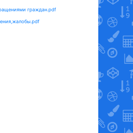
ращениями граждан.pdf
ения,жалобы.pdf