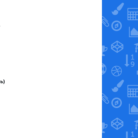
.
ь)
.